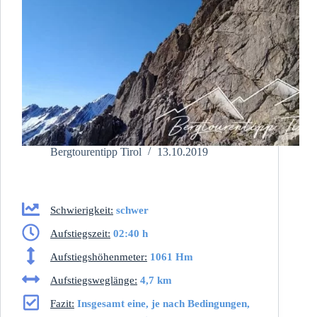
Bergtourentipp Tirol
13.10.2019
Schwierigkeit:
schwer
Aufstiegszeit:
02:40 h
Aufstiegshöhenmeter:
1061 Hm
Aufstiegsweglänge:
4,7 km
Fazit:
Insgesamt eine, je nach Bedingungen,