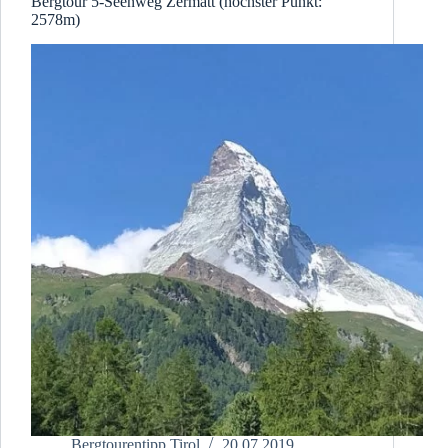
Bergtour 5-Seenweg Zermatt (höchster Punkt:
2578m)
Bergtourentipp Tirol
20.07.2019