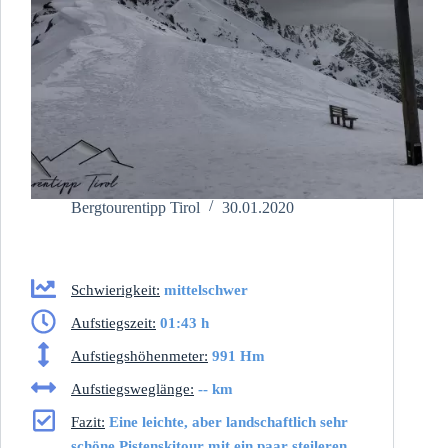
Bergtourentipp Tirol
30.01.2020
Schwierigkeit:
mittelschwer
Aufstiegszeit:
01:43 h
Aufstiegshöhenmeter:
991 Hm
Aufstiegsweglänge:
-- km
Fazit:
Eine leichte, aber landschaftlich sehr
schöne Pistenskitour mit ein paar steileren