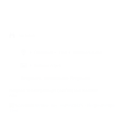
748
Aufrufe
Österreich
Tirol
Innsbruck-Land
Stubaier Alpen
Bergtouren
,
mittelschwere Bergtouren
Bergtour Schaflegerkogel (2405m) von Kemater
Alm