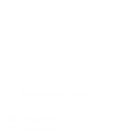
Bergtourentipp Tirol
31.05.2021
Schwierigkeit:
leicht
Aufstiegszeit:
01:00 h