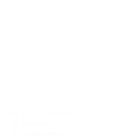
Bergtourentipp Tirol
24.10.2023
Schwierigkeit:
mittelschwer
Aufstiegszeit:
02:25 h
Aufstiegshöhenmeter:
1060 Hm