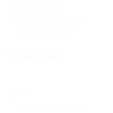
Aufstiegshöhenmeter:
670 Hm
Aufstiegsweglänge:
5,76 km
Fazit:
Eine tolle Bergtour im Senderstal über
das Kreuzjöchl auf den
aussichtsreichen Schaflegerkogel mit
Ausgangspunkt Kemater Alm.…
Mehr zum Tourentipp
51.352
Aufrufe
Österreich
Tirol
Innsbruck-Land