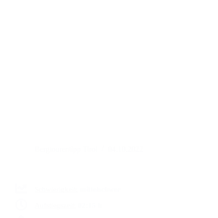
Bergtourentipp Tirol
04.10.2022
Schwierigkeit:
mittelschwer
Aufstiegszeit:
02:15 h