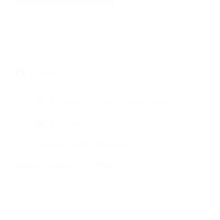
701
Aufrufe
Österreich
Tirol
Innsbruck-Land
Stubaier Alpen
Bergtouren
,
leichte Bergtouren
Bergtour Salfeiner See (2000m)