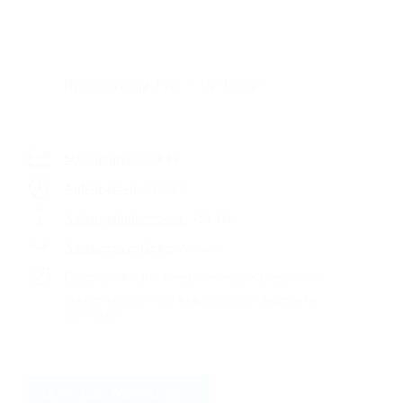
Bergtourentipp Tirol
15.10.2021
Schwierigkeit:
leicht
Aufstiegszeit:
01:00 h
Aufstiegshöhenmeter:
530 Hm
Aufstiegsweglänge:
2,6 km
Fazit:
Die leichte Bergtour zum Salfeiner See
gehört zu den wohl bekanntesten Touren in
der Nähe…
Mehr zum Tourentipp