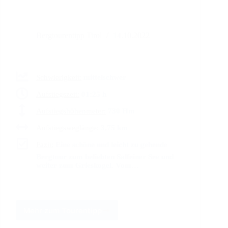
Bergtourentipp Tirol
14.10.2022
Schwierigkeit:
mittelschwer
Aufstiegszeit:
01:25 h
Aufstiegshöhenmeter:
730 Hm
Aufstiegsweglänge:
3,75 km
Fazit:
Eine schöne und leicht zu gehende
Bergtour zum beliebten Salfeiner See und
weiter zum Grieskogel. Vom…
Mehr zum Tourentipp