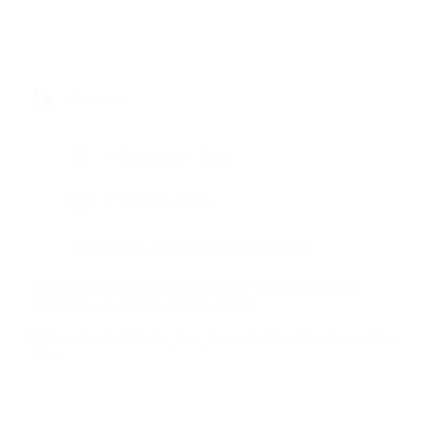
643
Aufrufe
Österreich
Tirol
Stubaier Alpen
Bergtouren
,
mittelschwere Bergtouren
Bergtour Angerbergkopf (2380m), Schaflegerkogel
(2405m) vom Fotschertal (Sellrain)