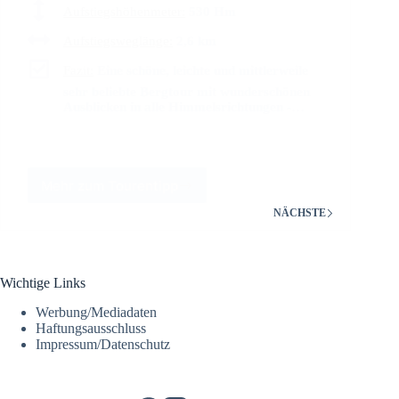
Aufstiegshöhenmeter:
530 Hm
Aufstiegsweglänge:
2,6 km
Fazit:
Eine schöne, leichte und mittlerweile
sehr beliebte Bergtour mit wunderschönen
Ausblicken in alle Himmelsrichtungen -…
Mehr zum Tourentipp
NÄCHSTE
Wichtige Links
Werbung/Mediadaten
Haftungsausschluss
Impressum/Datenschutz