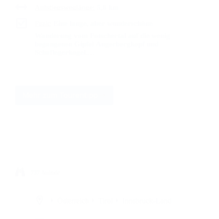
Aufstiegsweglänge:
5,6 km
Fazit:
Eine lange, aber wunderschöne
Wanderung vom Fotschertal auf die wenig
begangenen Gipfel Angerbergkopf und
Schaflegerkogel.…
Mehr zum Tourentipp
737
Aufrufe
Österreich
Tirol
Innsbruck-Land